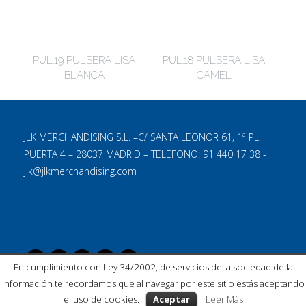
PUL.19 PULSERA LISA
PUL.18 PULSERA LISA
BLANCA
CAMEL
JLK MERCHANDISING S.L. –C/ SANTA LEONOR 61, 1ª PL.
PUERTA 4 – 28037 MADRID – TELEFONO: 91 440 17 38 -
jlk@jlkmerchandising.com
En cumplimiento con Ley 34/2002, de servicios de la sociedad de la
información te recordamos que al navegar por este sitio estás aceptando
el uso de cookies.
Aceptar
Leer Más