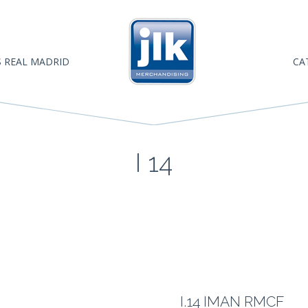
 REAL MADRID
CA
I 14
I.14 IMAN RMCF